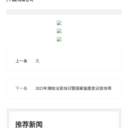
们
资
质
荣
誉
主
上一条
无
营
业
务
下一条
2025年测绘法宣传日暨国家版图意识宣传周
项
目
案
例
新
推荐新闻