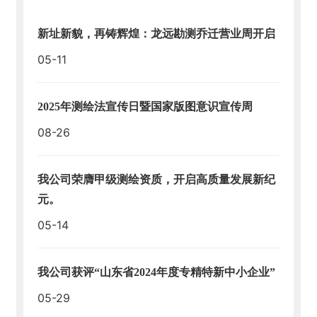
闻
动
新址新貌，再铸辉煌：龙远勘测乔迁营业周开启
态
05-11
员
工
天
2025年测绘法宣传日暨国家版图意识宣传周
地
08-26
人
才
我公司荣膺甲级测绘资质，开启高质量发展新纪
招
元。
聘
05-14
爱
游
戏
我公司获评“山东省2024年度专精特新中小企业”
体
05-29
育