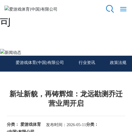
爱游戏体育(中国)有限公
司
网
站
爱
游
新闻动态
戏
体
爱游戏体育(中国)有限公司
行业资讯
政策法规
育
(中
国)
有
限
新址新貌，再铸辉煌：龙远勘测乔迁
公
营业周开启
司
关
分类： 爱游戏体育
分类：
发布时间：2026-05-11
于
我
(中国)有限公司