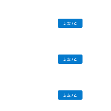
点击预览
点击预览
点击预览