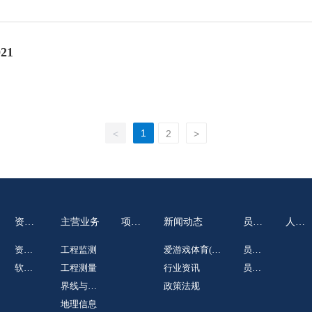
21
1
<
2
>
资质
主营业务
项目
新闻动态
员工
人才
荣誉
案例
天地
招聘
资信
工程监测
爱游戏体育(中
员工
及荣
软著
工程测量
国)有限公司
行业资讯
心语
员工
誉
及专
界线与不
政策法规
风采
利
动产测绘
地理信息