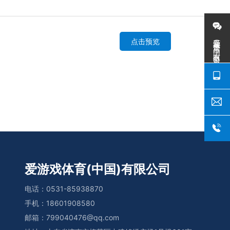
爱游戏体育(中国)有限公司
点击预览
爱游戏体育(中国)有限公司
电话：
0531-85938870
手机：
18601908580
邮箱：
799040476@qq.com