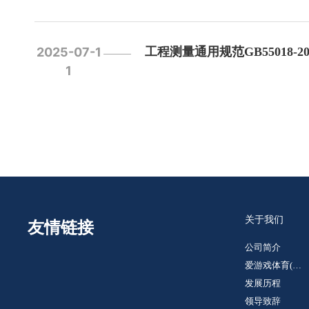
2025-07-1
工程测量通用规范GB55018-20
1
关于我们
友情链接
公司简介
爱游戏体育(中
国)有限公司
发展历程
领导致辞