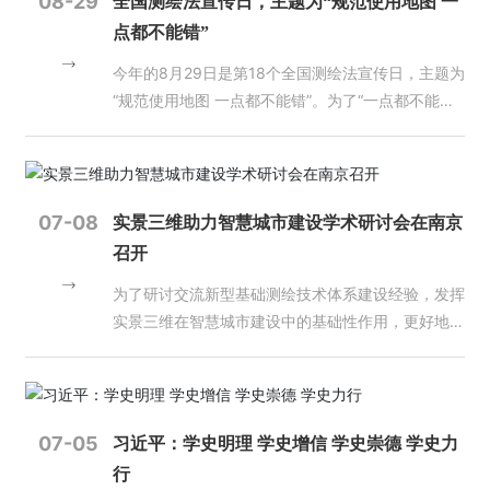
08-29
全国测绘法宣传日，主题为“规范使用地图 一
(中
射。5月，武汉大学、山东锋士等单位牵头研发的全
会长李维森对这些问题有着深刻的洞察。2021 年 10
业动态；另一方面要抓好生产人员培训。质量不是检
地理信息的有效供给为主线，着力推动测绘地理信息
国)
点都不能错”
球首颗Ka频段高分辨率SAR卫星“珞珈二号01星”成功
月，中国地理信息产业协会第七次会员代表大会、七
查出来的，而是生产出来的，必须牢固树立质量意
事业高质量发展，实现了守正与创新并重、管理与服
有
发射。6月，长沙天仪空间科技研究院有限公司研制
届一次理事会会议召开，换届工作圆满完成，原国家
识，时刻紧绷质量这根弦。 此次培训，省厅国土测
务并举、支撑与保障并进。 赵培金要求，全省上下
今年的8月29日是第18个全国测绘法宣传日，主题为
限
的“绵阳星座”“涪城一号”SAR卫星成功发射。7月，北
测绘地理信息局副局长李维森当选为协会第七届会
绘处、省测绘地理信息行业协会给予高度重视，邀请
要紧紧围绕测绘地理信息“两支撑、一提升”的工作定
公
“规范使用地图 一点都不能错”。为了“一点都不能
京四象爱数科技有限公司抓总研制的“矿大南湖号”SA
司
长，开始以一个新的身份参与到中国地理信息产业的
业内专家授课，全面讲解质检、新技术规范标准、技
位，进一步增强责任感使命感紧迫感，进一步增强工
错”，“测绘人”跋山涉水测家底，脚量万里绘蓝图……
R卫星成功发射。8月，国家民用空间基础设施中的
建设中来。 《超图通讯》：我国地理信息产业一直
术要求等，培训内容丰富，针对性、实用性强，旨在
作积极性主动性创造性。一要强化使命担当，依法履
了解过“测绘人”工作日常的，相信都会对他们抱有深
科研卫星、世界首颗地球同步轨道SAR卫星陆地探测
保持很好的发展态势，在您看来，现阶段产业发展存
进一步加强测绘地理信息成果质量监督检查，强化全
职尽责。要自觉提高政治站位，切实履行好《测绘
深的敬佩感！ 南水北调需知道高差是多少？水怎么
四号01卫星（应急减灾高轨SAR卫星）成功发射。
在哪些机遇和难题？我们应该如何应对？ 李维森：
员业务质量意识，树立从业责任意识，扛起质检工作
法》等法律法规赋予的职责，做到该为必为、主动作
引？港珠澳大桥澳门、香港、内地三地的测绘基准都
07-08
实景三维助力智慧城市建设学术研讨会在南京
03 清理拖欠测绘地理信息企业账款工作持续开展
我国地理信息产业自上世纪 80 年代末以来，从零起
重任，守好测绘成果质量的生命线。要进一步明确目
为、善作善为，使测绘地理信息工作发挥更大作用，
不一样，如何贯通？都是靠测绘！测绘与国家安全、
召开
2023年，自然资源部发布《关于持续开展清理拖欠
步，在党中央国务院方针政策的指引下，在行业主管
标责任，把“两级检查一级验收”制度落实到位，打造
作出更大贡献。二要加强统筹协调，形成工作合力。
社会经济、人民生活息息相关。 大到南水北调、港
测绘地理信息企业账款工作的通知》，继续常态化做
部门的正确指导以及全体地理信息工作者的奋力拼
精品工程，靠质量求生存、谋发展。希望质检工作者
要进一步深化纵向统筹、横向配合，将测绘地理信息
珠澳大桥，铁路网公路网的分布，小到手机定位、导
为了研讨交流新型基础测绘技术体系建设经验，发挥
好清欠工作，并委托中国地理信息产业协会开展监测
搏、共同努力下，经过 30 余年的发展，取得了长足
勇担职责使命，全面提升测绘成果整体质量水平和测
工作放在自然资源管理的全链条中整体把握，充分发
航的使用，一张普通的地图，都离不开测绘技术的支
实景三维在智慧城市建设中的基础性作用，更好地履
工作。首次监测填报工作已于2023年7月完成，协会
进步。这两年虽然受疫情等因素影响，但产业发展仍
绘地理信息质检业务能力水平，助力测绘地理信息事
挥自然资源管理部门的行政推动力和工作合力，促进
撑。国防、能源、农业、林业、水利电力，城市建
行测绘地理信息“两服务、两支撑”职责，近日，实景
已将监测数据上报自然资源部。自2024年起，每年1
然取得较好的成绩。2020 年全国地理信息产业总产
业高质量发展。 受省自然资源厅国土测绘处委托，
工作落实。三要发挥技术优势，彰显地位价值。要精
设、交通规划、土地管理等都离不开测绘。 大江南
三维助力智慧城市建设学术研讨会在南京召开。江苏
月、7月填报2次。除自然资源系统外，协会还开展
值达 6890 亿元，同比增幅达 6.4%，呈现出较强活
省测绘地理信息行业协会对报名参加2024年全省测
准聚焦技术支撑与业务需求，主动融入、加快融合自
北奔走，峰顶湖海攀游，用双脚丈量大地！就是为了
省自然资源厅总规划师林颢出席会议并致辞，江苏省
了各领域拖欠地理信息企业账款情况的调研，并向农
力。产业规模持续扩大，结构不断优化，创新能力不
绘地理信息质检管理人员培训的3028人分五期进行
然资源业务工作，更多发挥测绘地理信息的技术优
把咱们这个，幅员辽阔的国土所有的这些信息数据家
测绘地理信息学会理事长施建石参加会议并为大会作
07-05
习近平：学史明理 学史增信 学史崇德 学史力
业农村部、住建部、水利部、应急管理部、国资委等
断增强，地理信息产业在服务我国经济建设、国防建
培训。目前质检培训工作全部结束。
势，强化技术创新，强化先进技术运用，提升工作效
底摸清！ 趁着全国测绘法宣传日这个特殊日子，不
了总结发言，江苏省测绘地理信息学会副理事长闾国
行
提交了调研报告并得到积极反馈。 04 地理信息进
设、社会发展和生态文明建设中发挥了重要作用，已
率和水平。四要弘扬测绘精神，加强作风建设。要继
妨让我们以这种方式向“测绘人”致敬！
年教授出席会议并为会议作了一场生动的学术讲座。