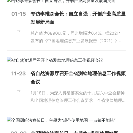
闻
国建设的建设任务、技术路线与方法、主要成果与汇
自然资源厅官网（//dnr.shandong.gov.cn/），在
些都是新时代、新征程对测绘地理信息事业高质量发
动
集、组织实施等进行说明。11月，中国地理信息产业
“省级网上政务大厅”栏目下点击“山东省测绘地理信
展提出的新目标、新要求，实现这些目标永远绕不开
01-15
专访李维森会长：自立自强，开创产业高质量
态
协会成功完成首次实景三维相关软件测评并发布测评
息综合监管服务平台”即可查询。（地理信息管理处
质量这条生命线。 二是质检工作依然存在问题，亟
发展新局面
结果。2023年，实景三维中国建设加快推进，新型
国土测绘院 地图院）
待解决。近年来，各单位质量意识明显提高，各级质
员
基础测绘试点建设驶入快车道。我国已初步确立以现
总产值达6890亿元，同比增幅达6.4%。据2021年
量监管力度显著加强。但是，产品、成果和服务质量
工
代测绘基准、实景三维中国、时空大数据平台为主要
发布的《中国地理信息产业发展报告（2021）》显
与经济社会发展和自然资源管理工作的要求还存在一
天
内容的新型基础测绘业务格局。 02 我国北斗系
示，虽受疫情等因素影响，2020年全国地理信息产
定差距。主要表现在：思想上不重视、制度上不落
地
统、遥感卫星等空间基础设施快速发展 2023年5
业整体仍呈现出较强的活力。 近年来，地理信息产
实、能力上有欠缺。特别是近几年测绘技术手段越来
月、12月，第56颗、57和58颗北斗导航卫星成功发
业规模持续扩大，结构不断优化，创新能力不断增
越先进，成果形式越来越丰富，比如机载激光雷达点
人
射。3颗卫星将进一步提升北斗系统可靠性和服务性
强，已成为我国数字经济的重要组成部分，地理信息
云数据、三维地理信息模型等新成果质检标准，都对
才
11-23
省自然资源厅召开全省测绘地理信息工作视频
能，对支撑北斗系统稳定运行和规模应用、推广北斗
已成为重要的新型基础设施。 回顾2021，在“十四
质检员提出了更高的要求。 三是质量管理还有很长
招
会议
系统特色服务、为下一代北斗卫星的设计奠定基础具
五”规划的开局之年，我国地理信息产业发展存在哪
的路要走，任重道远。走好质检之路，需要抓思想、
聘
有重要意义。11月，北斗系统正式加入国际民航组织
些机遇，遇到了哪些挑战？面向未来，产业上下游企
抓落实、抓培训。思想是行动的先导，只有思想重视
1月18日，为深入贯彻落实党的十九届六中全会精神
（ICAO）标准，成为全球民航通用的卫星导航系
业如何携手加速跨界融合创新？如何团结一致推动产
了，行动上才会有落实。大家要认真学习关于质量管
和全国地理信息管理工作会议要求，全省测绘地理信
爱
统。 2023年，我国成功发射多颗遥感卫星，其中S
业全面高质量发展？当今世界正经历百年未有之大变
理的相关要求，争当法律的维护者、质量的坚守者、
游
息工作会议以视频会议的形式召开，省自然资源厅副
戏
AR（合成孔径雷达）遥感卫星数量大幅增长，丰富
局，新一轮科技革命和产业变革深入发展，推进科技
数据的保护者。要从生产组织上找问题，在生产过程
厅级干部赵培金出席会议并讲话。 赵培金指出，一
体
了我国卫星遥感数据产品。3月，航天宏图信息技术
自立自强、走自力更生之路对于产业发展有着怎样重
中抓质量，切实增强工作的责任感。同时，还要抓好
年来，全省上下围绕“打基础、建制度、强监管、提
育
股份有限公司“女娲星座”首发4颗SAR卫星成功发
要的意义？ 回顾过去一年，中国地理信息产业协会
培训。一方面抓好质检人员的培训，及时掌握最新行
能力”的工作要求，坚持以改革创新为动力，以优化