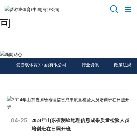
爱游戏体育(中国)有限公
司
网
站
爱
游
新闻动态
戏
体
爱游戏体育(中国)有限公司
行业资讯
政策法规
育
(中
国)
有
限
公
司
04-25
2024年山东省测绘地理信息成果质量检验人员
关
培训班在日照开班
于
我