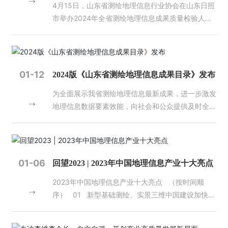
4月15日，山东省测绘地理信息行业协会在山东日照
们
市举办2024年全省测绘地理信息成果质量检验人员
培训班。山东省自然资源厅国土测绘处一级主任科员
资
任艇、山东省测绘地理信息行业协会秘书长杨艳萍出
质
席开班仪式，来自济南市（含中央驻济、省直单
荣
位）、枣庄市自然资源主管部门（联络处）、测绘资
誉
01-12
2024版《山东省测绘地理信息成果目录》发布
质单位、会员单位从事测绘地理信息成果质量检验工
为全面展示我省测绘地理信息最新成果，进一步激发
作的管理人员、业务人员620余人参加了第一期培训
主
地理信息数据要素效能，向社会和公众提供及时全
班。 开班式上，任艇代表省厅国土测绘处讲话时强
营
面、精准可靠的地理信息服务，山东省自然资源厅组
调，一是质检工作责任重大、使命光荣。质量是测绘
业
织编制了2024版《山东省测绘地理信息成果目
务
地理信息行业的生命线，质检人员是保障质量的重要
录》。目录涵盖测绘基准成果、基础测绘成果、专项
力量。在2023年全国测绘地理信息工作会议上，王
测绘成果、地理信息公共服务和地图产品五大方面，
广华部长向全体测绘工作者提出了“四个为”工作要
项
01-06
回望2023 | 2023年中国地理信息产业十大亮点
包含了卫星导航定位基准服务、大地控制网、水准控
目
求。2024年全国自然资源工作会议又明确提出，要
案
2023年中国地理信息产业十大亮点 （按时间顺
制网、似大地水准面、数字线划图、数字正射影像
推进测绘地理信息工作转型升级，服务支撑数字中国
例
序） 01 新型基础测绘、实景三维中国建设加快推
图、数字高程模型、地理国情普查与监测、地表形变
建设和数字经济发展。加快完善时空信息新型基础设
进 2023年3月，自然资源部印发《实景三维中国建
监测、实景三维山东、水下地形测绘及标准地图等地
施，深度挖掘测绘地理信息数据价值，补齐基础数据
新
设总体实施方案（2022-2025）》，对实景三维中
理信息数据成果，现向社会进行发布。 登录山东省
管理制度政策供给短板，加强地理信息安全监管。这