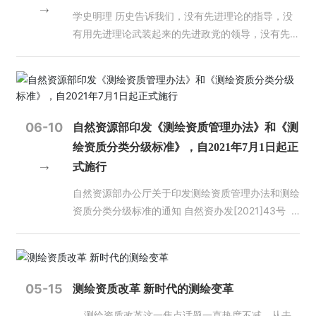
一步助推自动驾驶发展 2023年，自然资源部先后
成为我国数字经济的重要组成部分，地理信息已成为
续弘扬优良传统，传承好测绘精神，将“严格、精
来自江苏省相关高校、科研及测绘地理信息单位的技
学史明理 历史告诉我们，没有先进理论的指导，没
发布了《公开地图内容表示规范》《智能汽车基础地
重要的新型基础设施。 2021年9月，习主席在致首
准、细致、务实、快捷、高效”的工作作风融入到测
术人员120余人参加了此次会议。 林颢总规划师在致
有用先进理论武装起来的先进政党的领导，没有先进
图标准体系建设指南（2023版）》，印发了有关自
届北斗规模应用国际峰会的贺信中指出，“当前，全
绘地理信息管理工作中，长计划、短安排、立即做，
辞中表示，江苏省自然资源厅非常重视实景三维江苏
政党顺应历史潮流、勇担历史重任、敢于作出巨大牺
动驾驶地图安全应用的通知，修订了高级辅助驾驶地
球数字化发展日益加快，时空信息、定位导航服务成
把今天该做的落实好，把明天要做的计划好，努力做
建设工作。在“十四五”省级基础测绘规划中，明确提
牲，中国人民就无法打败压在自己头上的各种反动
图审查技术规程，在确保地理信息安全的前提下，在
为重要的新型基础设施”。习主席的讲话，明确了带
到事不过夜、案无积卷。 会议传达学习了全国地理
出建设多尺度、全空间的实景三维江苏，2025年底
派，中华民族就无法改变被压迫、被奴役的命运，我
全国范围内开放高级辅助驾驶地图普通道路应用，进
有时间属性的地理信息，即时空信息，以及定位导航
信息管理工作会议精神，国土测绘处和地理信息管理
设区市都要完成实景三维建设，实现新型基础测绘产
们的国家就无法团结统一、在社会主义道路上走向繁
一步释放地理信息潜能，激发市场活力，促进自动驾
服务作为重要的新型基础设施的战略性意义，为地理
处主要负责同志分别总结了全年工作，部署了明年重
品的有效供给。他提出三点要求，一是要认清形势，
荣富强。 （2016年7月1日在庆祝中国共产党成立95
06-10
自然资源部印发《测绘资质管理办法》和《测
驶等新业态发展。我国智能网联汽车准入和上路通行
信息产业发展指明了方向，提出了更高的要求。这极
点任务。会前举行了测绘地信业务培训班，重点针对
抓住机遇，迎接挑战。要深刻领会实景三维建设的重
周年大会上的讲话） 要了解中国，就要了解中国的
绘资质分类分级标准》，自2021年7月1日起正
试点工作，以及湖北襄阳、浙江德清、广西柳州国家
大鼓舞了地理信息企业和所有从业人员，将指引着地
新型基础测绘体系和实景三维建设、天地图一体化及
要意义，认清机遇与挑战，协同创新，深入研究，加
历史、文化、人文思想和发展阶段，特别是要了解当
式施行
级车联网先导区建设启动，自动驾驶市场规模快速增
理信息产业全面高质量快速发展，进一步使产业做大
联动更新、地信产业规划中期评估等内容进行了培
快推进。二是要突出重点，创新思路，提升能力。面
代中国的马克思主义。北京大学是中国最早传播和研
长，自动驾驶技术由测试示范稳步迈向商业化应用。
做强！ 2021年是“十四五”规划的开局之年。我国地
训。厅机关相关处室、有关厅属事业单位、省测绘地
对新形势，要在多源异构三维数据建模等方面，在关
究马克思主义的地方，为马克思主义在中国的传播和
自然资源部办公厅关于印发测绘资质管理办法和测绘
05 测绘地理信息事业转型升级加快推进 2023年
理信息产业的发展机遇和挑战并存。机遇主要体现在
理信息学会、省测绘地理信息行业协会以及在分会场
键核心领域开展技术攻关，以二三维地理实体为视角
中国共产党的成立作出了重要贡献。今年是马克思诞
资质分类分级标准的通知 自然资办发[2021]43号
8月，《自然资源部关于加快测绘地理信息事业转型
这几方面：一是国家和各领域、各地方的“十四五”规
的各市、县（市、区）自然资源主管部门有关同志共
和对象，按需组装标准化产品，面向经济社会发展和
辰200周年，也是《共产党宣言》诞生170周年。我
各省、自治区、直辖市自然资源主管部门，新疆生产
升级 更好支撑高质量发展的意见》印发，明确了新
划为地理信息产业描绘了美好蓝图；二是数字经济蓬
计1000余人参加。（国土测绘处）
自然资源系统提供丰富的实景三维数据资源和应用服
们对马克思和《共产党宣言》的最好纪念，就是把党
建设兵团自然资源局，陕西、黑龙江、四川、海南测
时代新征程测绘地理信息事业的发展方向、主要目标
勃发展形势下，地理信息作为新型基础设施作用突
务。三是要不辱使命，开拓创新，努力工作。用现代
的十九大精神和新时代中国特色社会主义思想这一当
绘地理信息局： 为进一步落实党中央、国务院
和重点任务。中国地理信息产业协会10月印发了
显，应用场景不断丰富；三是关键信息基础设施进入
科技知识，创造性、开创性地去工作、去探索，充分
代中国马克思主义研究好、宣传好、贯彻好。 （201
“放管服”改革要求，促进地理信息产业发展，维护国
05-15
测绘资质改革 新时代的测绘变革
《关于学习贯彻<自然资源部关于加快测绘地理信息
强监管时代，关键领域坚持自主可控；四是北斗规模
吸纳国内外同行的先进理念和技术，不断提升能力水
8年5月2日在北京大学考察时的讲话） 要通过展
家地理信息安全，根据《中华人民共和国测绘法》
事业转型升级 更好支撑高质量发展的意见>的通
应用进入市场化、产业化、国际化发展关键阶段；五
平，面向推进过程中的疑难问题、全局性问题，发扬
测绘资质改革这一焦点话题一直热度不减，从去
览，教育引导广大干部群众更加深刻地认识到中国共