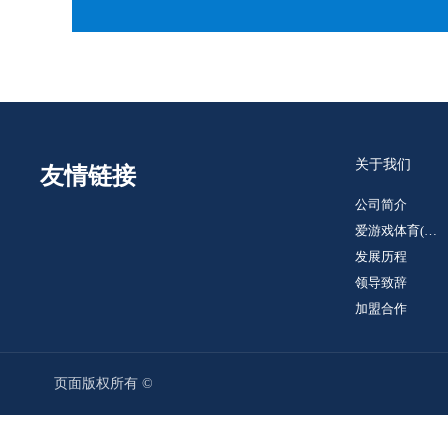
关于我们
友情链接
公司简介
爱游戏体育(中
国)有限公司
发展历程
领导致辞
加盟合作
页面版权所有 ©