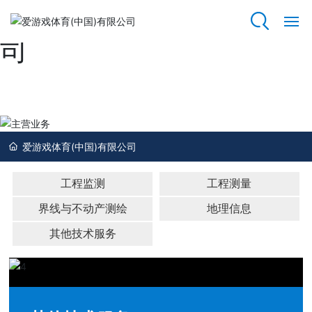
爱游戏体育(中国)有限公
司
网
站
爱
游
主营业务
戏
体
爱游戏体育(中国)有限公司
育
(中
国)
工程监测
工程测量
有
界线与不动产测绘
地理信息
限
公
其他技术服务
司
关
于
我