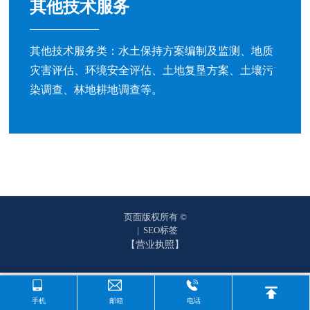
其他技术服务
们
其他技术服务类：水土保持方案编制及监测、地质
资
质
灾害评估、环境安全评估、土地复垦方案、土壤污
荣
染调查、林地耕地调查等。
誉
主
营
业
务
项
页面版权所有 ©
|
SEO标签
目
【营业执照】
案
例
新
手机
邮箱
电话